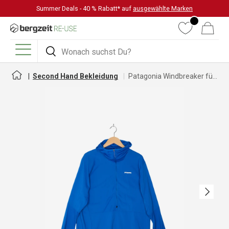
Summer Deals - 40 % Rabatt* auf
ausgewählte Marken
DIREKT ZUM INHALT
Wunschliste
Warenkorb
Suchen
Suchen
Menü
Second Hand Bekleidung
Patagonia Windbreaker für Herren
Nächste