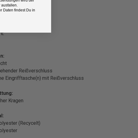
Rücksendungen wird der
 ausfallen.
 Daten findest Du in
z
t:
n:
cht
ehender Reißverschluss
che Eingrifftasche(n) mit Reißverschluss
ttung:
oher Kragen
l:
lyester (Recycelt)
olyester