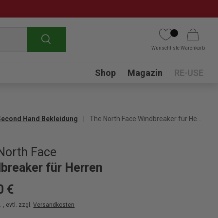
Suchen
Wunschliste
Warenkorb
Submenu
Shop
Magazin
RE-USE
Second Hand Bekleidung
The North Face Windbreaker für Herren
North Face
breaker für Herren
0 €
 , evtl. zzgl.
Versandkosten