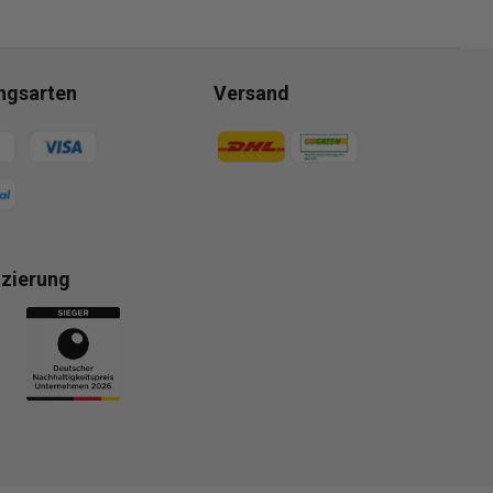
ngsarten
Versand
gsmethoden
Zahlungsmethoden
izierung
gsmethoden