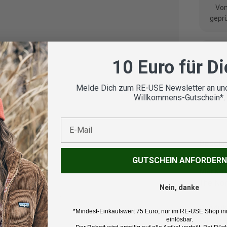
Vom
geprü
10 Euro für D
Koste
Melde Dich zum RE-USE Newsletter an und
Willkommens-Gutschein*.
E-Mail
Beschr
GUTSCHEIN ANFORDERN
Marke:
The Nor
Nein, danke
Produk
*Mindest-Einkaufswert 75 Euro, nur im RE-USE Shop in
Windbre
einlösbar.