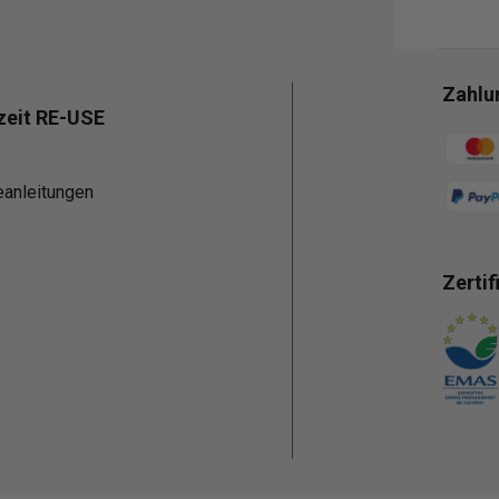
Zahlu
zeit RE-USE
Zahlun
eanleitungen
Zertif
Zahlun