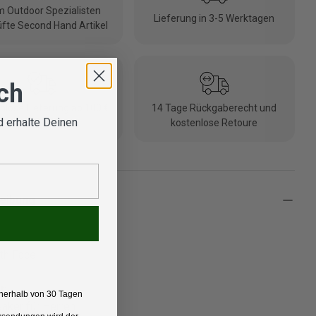
 Outdoor Spezialisten
Lieferung in 3-5 Werktagen
fte Second Hand Artikel
ich
nlose Lieferung ab 100 €
14 Tage Rückgaberecht und
 erhalte Deinen
(DE/AT)
kostenlose Retoure
eibung
th Face
t:
nerhalb von 30 Tagen
aker für Herren