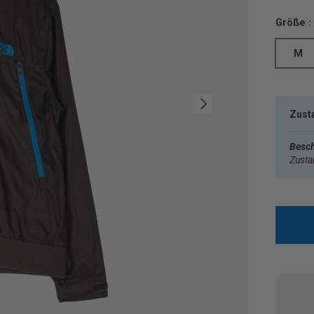
Größe :
M
Nächste
Zust
Besch
Zust