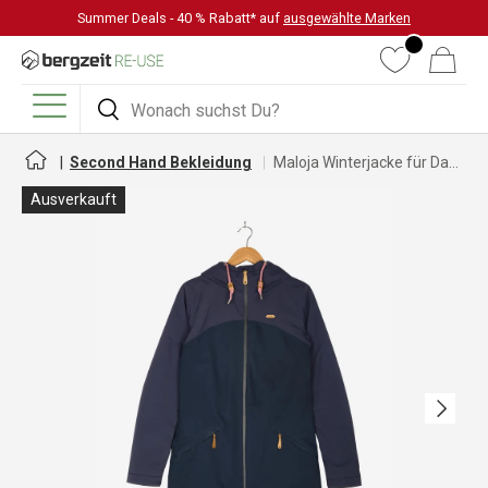
Summer Deals - 40 % Rabatt* auf
ausgewählte Marken
DIREKT ZUM INHALT
Wunschliste
Warenkorb
Suchen
Suchen
Menü
Second Hand Bekleidung
Maloja Winterjacke für Damen
Ausverkauft
Nächste