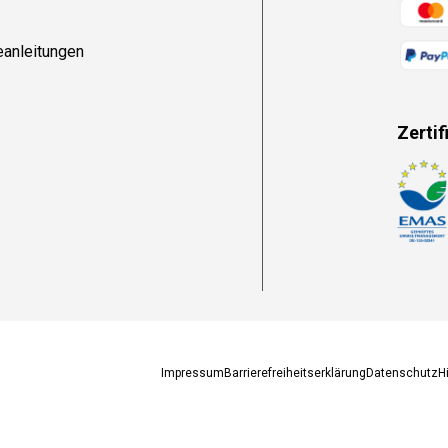
Zahlun
eanleitungen
Zertif
Zahlun
Impressum
Barrierefreiheitserklärung
Datenschutz
H