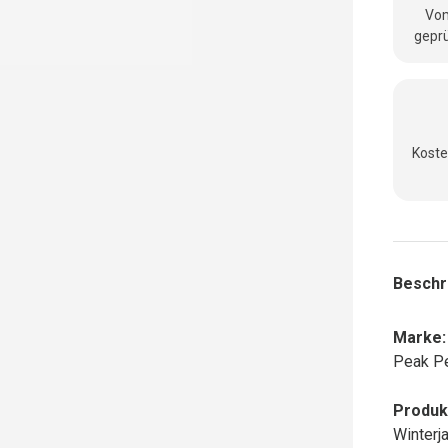
Vom
geprü
Koste
Beschr
Marke:
Peak P
Produk
Winterj