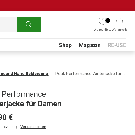
Suchen
Wunschliste
Warenkorb
Submenu
Shop
Magazin
RE-USE
Second Hand Bekleidung
Peak Performance Winterjacke für Damen
 Performance
erjacke für Damen
90 €
 , evtl. zzgl.
Versandkosten