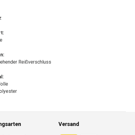
z
t:
le
n:
ehender Reißverschluss
l:
olle
olyester
ngsarten
Versand