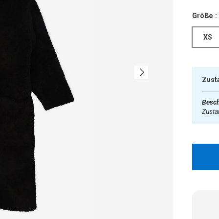
Größe :
XS
Nächste
Zust
Besch
Zust