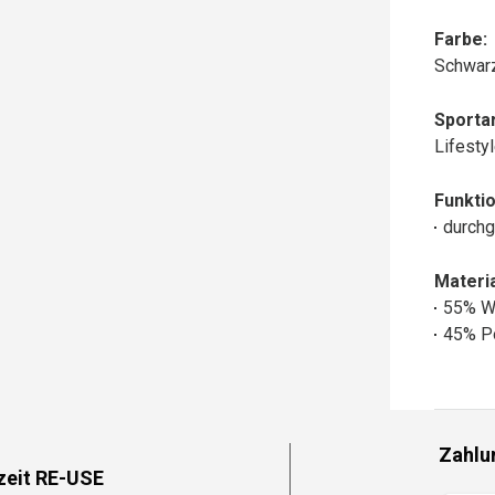
Farbe:
Schwar
Sportar
Lifesty
Funktio
durchg
Materia
55% W
45% P
Zahlu
zeit RE-USE