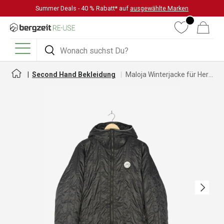
Summer Deals - 40 % Rabatt* auf
ausgewählte Marken
DIREKT ZUM INHALT
Wunschliste
Warenkorb
Suchen
Suchen
Menü
Second Hand Bekleidung
Maloja Winterjacke für Herren
Nächste