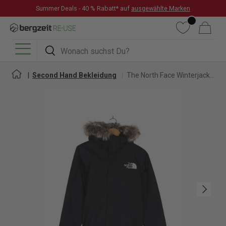
Summer Deals - 40 % Rabatt* auf
ausgewählte Marken
DIREKT ZUM INHALT
Wunschliste
Warenkorb
Suchen
Suchen
Menü
Second Hand Bekleidung
The North Face Winterjacke für Herren
Nächste