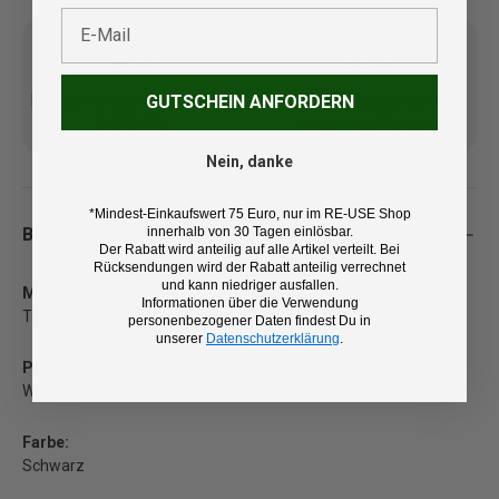
E-Mail
GUTSCHEIN ANFORDERN
Kostenlose Lieferung ab 100
14 Tage Rückgaberecht und
€ (DE/AT)
kostenlose Retoure
Nein, danke
*Mindest-Einkaufswert 75 Euro, nur im RE-USE Shop
innerhalb von 30 Tagen einlösbar.
Beschreibung
Der Rabatt wird anteilig auf alle Artikel verteilt. Bei
Rücksendungen wird der Rabatt anteilig verrechnet
und kann niedriger ausfallen.
Marke:
Informationen über die Verwendung
The North Face
personenbezogener Daten findest Du in
unserer
Datenschutzerklärung
.
Produkt:
Winterjacke für Herren
Farbe:
Schwarz