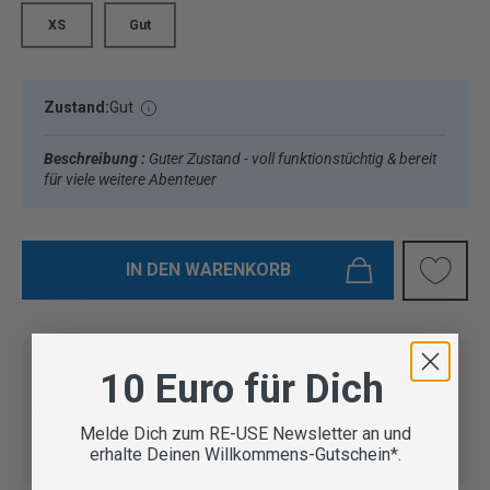
XS
Gut
Zustand:
Gut
Beschreibung :
Guter Zustand - voll funktionstüchtig & bereit
für viele weitere Abenteuer
IN DEN WARENKORB
10 Euro für Dich
Vom Outdoor Spezialisten
Melde Dich zum RE-USE Newsletter an und
geprüfte Second Hand
Lieferung in 3-5 Werktagen
erhalte Deinen Willkommens-Gutschein*.
Artikel