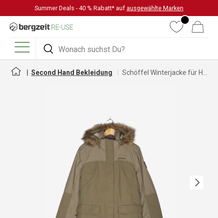
Summer Deals - 40 % Rabatt* auf
ausgewählte Marken
DIREKT ZUM INHALT
Wunschliste
Warenkorb
Suchen
Suchen
Menü
Second Hand Bekleidung
Schöffel Winterjacke für Herren
Nächste