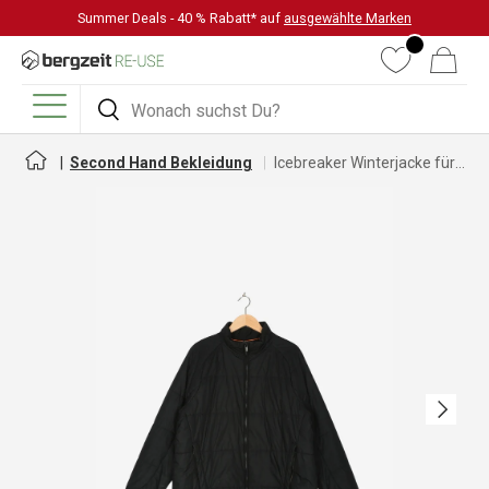
Summer Deals - 40 % Rabatt* auf
ausgewählte Marken
DIREKT ZUM INHALT
Wunschliste
Warenkorb
Suchen
Suchen
Menü
Second Hand Bekleidung
Icebreaker Winterjacke für Herren
Nächste