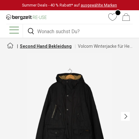
Summer Deals - 40 % Rabatt* auf
ausgewählte Marken
DIREKT ZUM INHALT
Wunschliste
Warenkorb
Suchen
Suchen
Menü
Second Hand Bekleidung
Volcom Winterjacke für Herren
Nächste