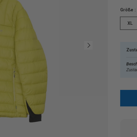
Größe :
XL
Nächste
Zust
Besch
Zust