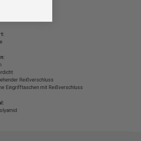
t:
le
n:
n
rdicht
ehender Reißverschluss
che Eingrifftaschen mit Reißverschluss
l:
olyamid