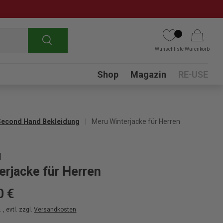
Suchen
Wunschliste
Warenkorb
Submenu
Shop
Magazin
RE-USE
Second Hand Bekleidung
Meru Winterjacke für Herren
u
erjacke für Herren
0 €
 , evtl. zzgl.
Versandkosten