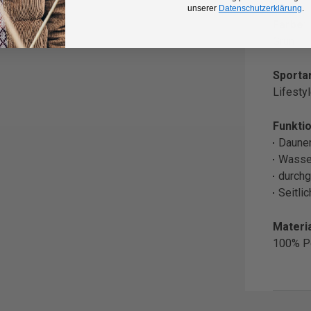
unserer
Datenschutzerklärung
.
Farbe:
Grün
Sportar
Lifesty
Funktio
Daune
Wasse
durchg
Seitli
Materia
100% P