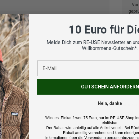
Vom
geprü
10 Euro für D
Melde Dich zum RE-USE Newsletter an und
Koste
Willkommens-Gutschein*.
E-Mail
GUTSCHEIN ANFORDERN
Beschr
Nein, danke
Marke:
Meru
*Mindest-Einkaufswert 75 Euro, nur im RE-USE Shop in
einlösbar.
Produk
Der Rabatt wird anteilig auf alle Artikel verteilt. Bei 
Rabatt anteilig verrechnet und kann niedriger
Winterj
Informationen über die Verwendung personenbezogener