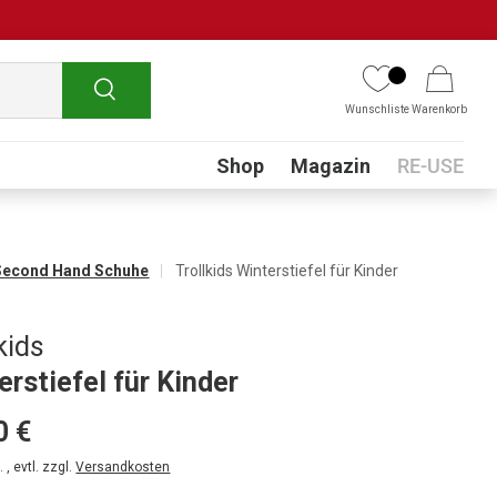
Suchen
Wunschliste
Warenkorb
Submenu
Shop
Magazin
RE-USE
Second Hand Schuhe
Trollkids Winterstiefel für Kinder
kids
erstiefel für Kinder
0 €
 , evtl. zzgl.
Versandkosten