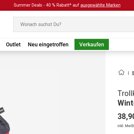
Summer Deals - 40 % Rabatt* auf
ausgewählte Marken
Suchen
Outlet
Neu eingetroffen
Verkaufen
Troll
Wint
38,9
inkl. MwSt.