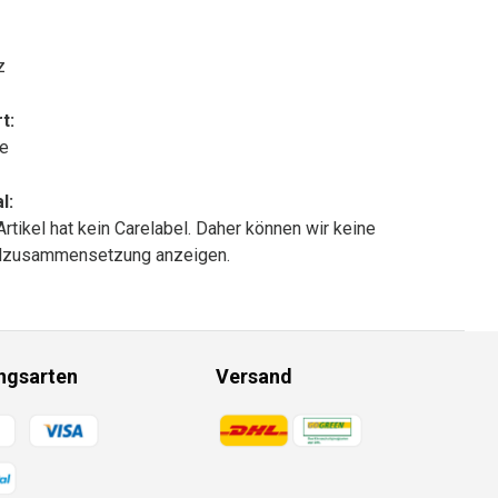
z
t:
le
l:
Artikel hat kein Carelabel. Daher können wir keine
alzusammensetzung anzeigen.
ngsarten
Versand
gsmethoden
Zahlungsmethoden