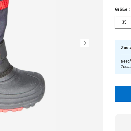
Größe :
35
Nächste
Zust
Besch
Zust