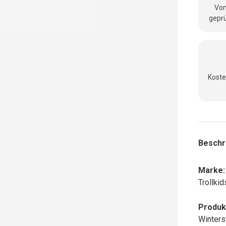
Vom
geprü
Koste
nsicht laden
Beschr
Marke:
Trollkid
Produk
Winterst