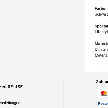
Farbe:
Schwar
Sportar
Lifesty
Materia
Dieser 
Materi
Zahlu
zeit RE-USE
Zahlun
eanleitungen