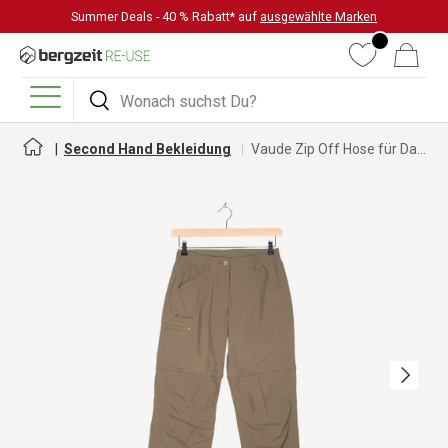
Summer Deals - 40 % Rabatt* auf
ausgewählte Marken
DIREKT ZUM INHALT
Wunschliste
Warenkorb
Suchen
Suchen
Menü
Second Hand Bekleidung
Vaude Zip Off Hose für Damen
Nächste