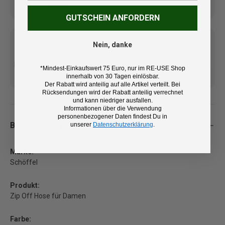
Artikel
GUTSCHEIN ANFORDERN
Nein, danke
Kostenlose Lieferung ab 100
14 Tage Rückgaberecht und
*Mindest-Einkaufswert 75 Euro, nur im RE-USE Shop
€ (DE/AT)
kostenlose Retoure
innerhalb von 30 Tagen einlösbar.
Der Rabatt wird anteilig auf alle Artikel verteilt. Bei
Rücksendungen wird der Rabatt anteilig verrechnet
und kann niedriger ausfallen.
Informationen über die Verwendung
personenbezogener Daten findest Du in
Beschreibung
unserer
Datenschutzerklärung
.
Marke:
Schöffel
Produkt:
Zip Off Hose für Damen
Farbe: