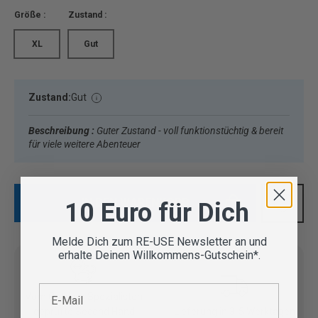
Größe :
Zustand :
XL
Gut
Zustand:
Gut
Beschreibung :
Guter Zustand - voll funktionstüchtig & bereit
für viele weitere Abenteuer
IN DEN WARENKORB
10 Euro für Dich
Melde Dich zum RE-USE Newsletter an und
erhalte Deinen Willkommens-Gutschein*.
E-Mail
Vom Outdoor Spezialisten
geprüfte Second Hand
Lieferung in 3-5 Werktagen