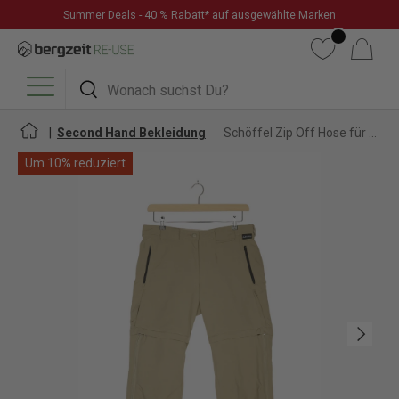
Summer Deals - 40 % Rabatt* auf
ausgewählte Marken
DIREKT ZUM INHALT
Wunschliste
Warenkorb
Suchen
Suchen
Menü
Second Hand Bekleidung
Schöffel Zip Off Hose für Damen
Um 10% reduziert
Nächste