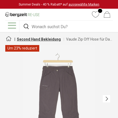
Summer Deals - 40 % Rabatt* auf
ausgewählte Marken
DIREKT ZUM INHALT
Wunschliste
Warenkorb
Suchen
Suchen
Menü
Second Hand Bekleidung
Vaude Zip Off Hose für Damen
Um 23% reduziert
Nächste