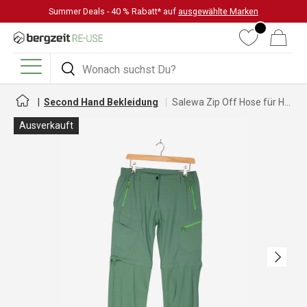
Summer Deals - 40 % Rabatt* auf
ausgewählte Marken
DIREKT ZUM INHALT
Wunschliste
Warenkorb
Suchen
Suchen
Menü
Second Hand Bekleidung
Salewa Zip Off Hose für Herren
Ausverkauft
Nächste