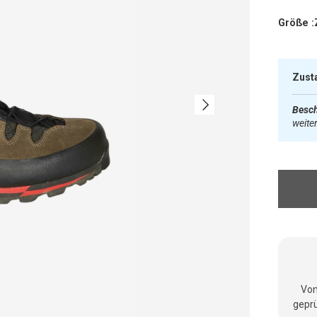
Größe :
Zust
Nächste
Besch
weite
Vom
geprü