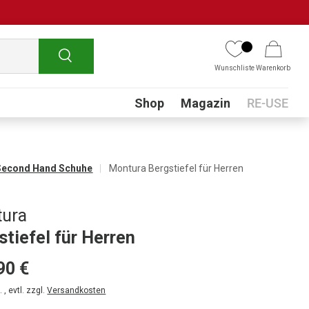
Suchen
Wunschliste
Warenkorb
Submenu
Shop
Magazin
RE-USE
Second Hand Schuhe
Montura Bergstiefel für Herren
ura
stiefel für Herren
90 €
 , evtl. zzgl.
Versandkosten