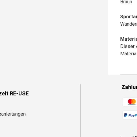
Braun
Sportar
Wander
Materia
Dieser 
Materi
Zahlu
zeit RE-USE
Zahlun
eanleitungen