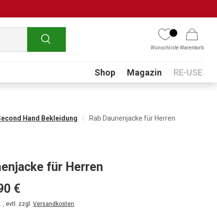
Suchen
Wunschliste
Warenkorb
Submenu
Shop
Magazin
RE-USE
Second Hand Bekleidung
Rab Daunenjacke für Herren
enjacke für Herren
90 €
 , evtl. zzgl.
Versandkosten