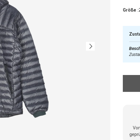
Größe :
Zust
Nächste
Besch
Zust
Vom
geprü