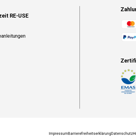
Zahlu
zeit RE-USE
Zahlun
eanleitungen
Zertif
Zahlun
Impressum
Barrierefreiheitserklärung
Datenschutz
H