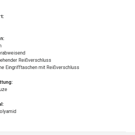
t:
n:
n
rabweisend
ehender Reißverschluss
che Eingrifftaschen mit Reißverschluss
ttung:
puze
l:
olyamid