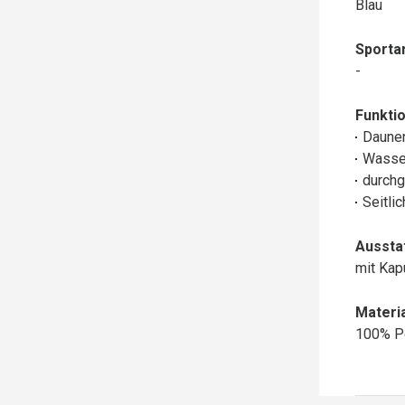
Blau
Sportar
-
Funktio
Daune
Wasse
durchg
Seitli
Aussta
mit Ka
Materia
100% P