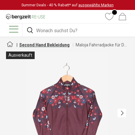
Summer Deals - 40 % Rabatt* auf
ausgewählte Marken
DIREKT ZUM INHALT
Wunschliste
Warenkorb
Suchen
Suchen
Menü
Second Hand Bekleidung
Maloja Fahrradjacke für Damen
Ausverkauft
Nächste