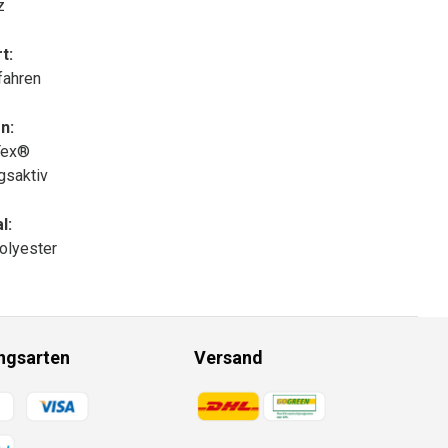
z
t:
fahren
n:
Tex®
gsaktiv
l:
olyester
ngsarten
Versand
gsmethoden
Zahlungsmethoden