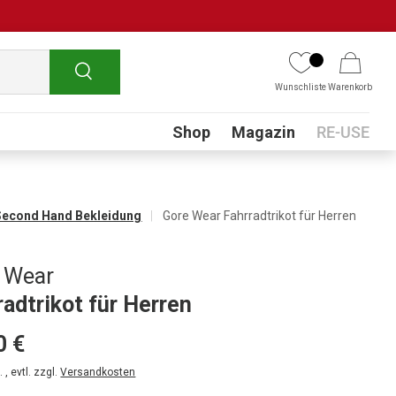
Suchen
Wunschliste
Warenkorb
Submenu
Shop
Magazin
RE-USE
Second Hand Bekleidung
Gore Wear Fahrradtrikot für Herren
 Wear
radtrikot für Herren
0 €
 , evtl. zzgl.
Versandkosten