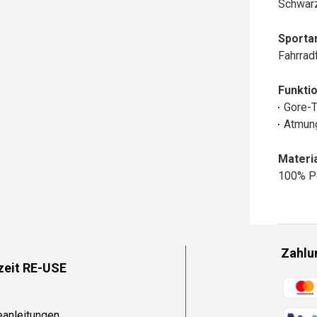
Schwar
Sportar
Fahrrad
Funktio
Gore-
Atmun
Materia
100% P
Zahlu
zeit RE-USE
Zahlun
eanleitungen