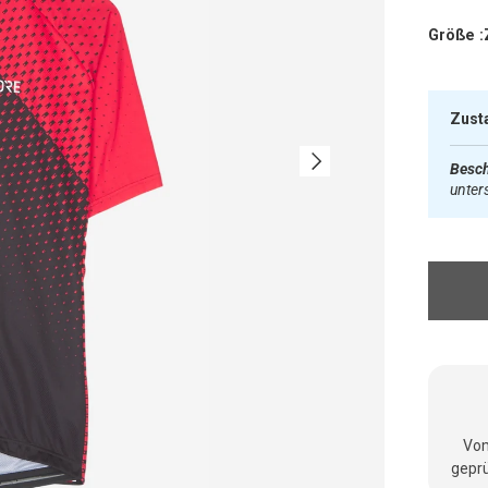
Größe :
Zust
Nächste
Besch
unter
Vom
geprü