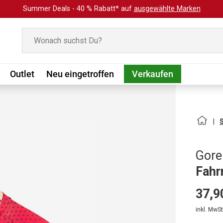
Summer Deals - 40 % Rabatt* auf
ausgewählte Marken
Suchen
Outlet
Neu eingetroffen
Verkaufen
Gore
Fahr
37,9
inkl. MwSt.