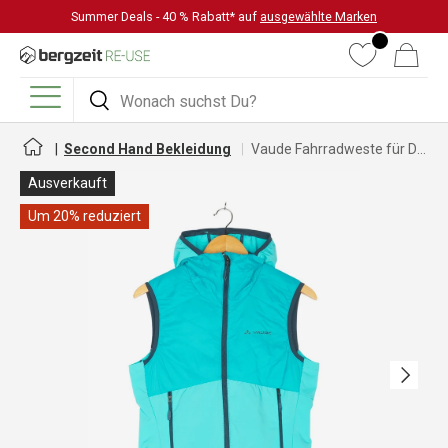
Summer Deals - 40 % Rabatt* auf
ausgewählte Marken
DIREKT ZUM INHALT
Wunschliste
Warenkorb
Suchen
Suchen
Menü
Second Hand Bekleidung
Vaude Fahrradweste für Damen
Ausverkauft
Um 20% reduziert
Nächste