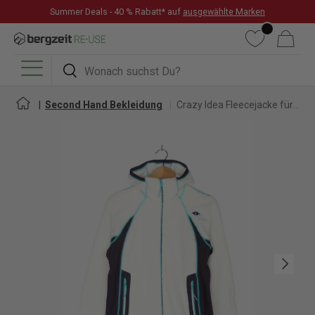
Summer Deals - 40 % Rabatt* auf
ausgewählte Marken
DIREKT ZUM INHALT
Wunschliste
Warenkorb
Suchen
Suchen
Menü
Second Hand Bekleidung
Crazy Idea Fleecejacke für Damen
Nächste