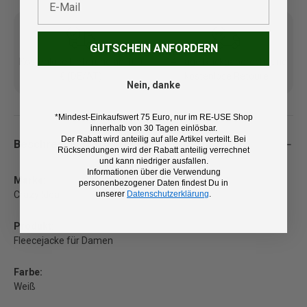
GUTSCHEIN ANFORDERN
Kostenlose Lieferung ab 100
14 Tage Rückgaberecht und
€ (DE/AT)
kostenlose Retoure
Nein, danke
*Mindest-Einkaufswert 75 Euro, nur im RE-USE Shop
innerhalb von 30 Tagen einlösbar.
Der Rabatt wird anteilig auf alle Artikel verteilt. Bei
Beschreibung
Rücksendungen wird der Rabatt anteilig verrechnet
und kann niedriger ausfallen.
Informationen über die Verwendung
Marke:
personenbezogener Daten findest Du in
unserer
Datenschutzerklärung
.
Crazy Idea
Produkt:
Fleecejacke für Damen
Farbe:
Weiß