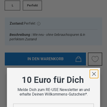
L
Perfekt
Zustand:
Perfekt
Beschreibung :
Wie neu - ohne Gebrauchsspuren & in
perfektem Zustand
IN DEN WARENKORB
10 Euro für Dich
Melde Dich zum RE-USE Newsletter an und
Vom Outdoor Spezialisten
erhalte Deinen Willkommens-Gutschein*.
geprüfte Second Hand
Lieferung in 3-5 Werktagen
Artikel
E-Mail