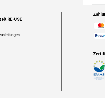
Zahlu
zeit RE-USE
Zahlun
eanleitungen
Zertif
Zahlun