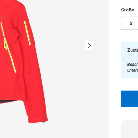
Größe :
S
Nächste
Zust
Besch
unter