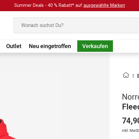
Summer Deals - 40 % Rabatt* auf
ausgewählte Marken
Suchen
Outlet
Neu eingetroffen
Verkaufen
Norr
Flee
74,9
inkl. MwSt.