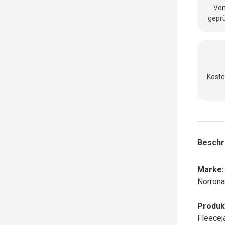
Vom
geprü
Koste
Beschr
Marke:
Norron
Produk
Fleecej