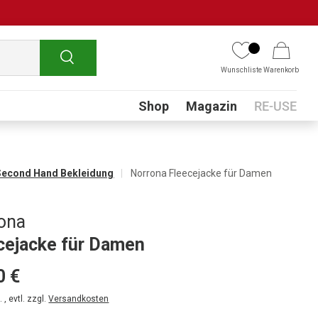
Suchen
Wunschliste
Warenkorb
Submenu
Shop
Magazin
RE-USE
Second Hand Bekleidung
Norrona Fleecejacke für Damen
ona
cejacke für Damen
0 €
 , evtl. zzgl.
Versandkosten