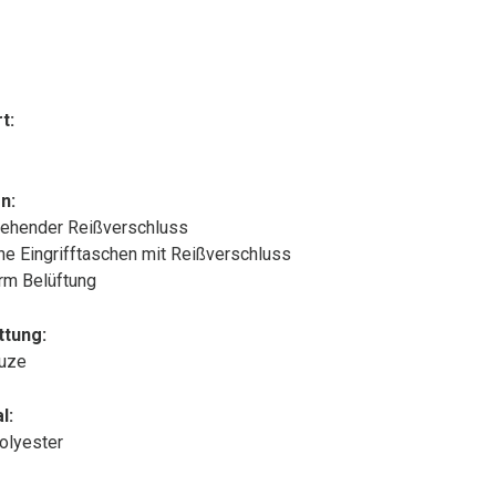
t:
n:
ehender Reißverschluss
che Eingrifftaschen mit Reißverschluss
rm Belüftung
ttung:
puze
l:
olyester