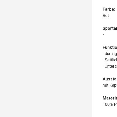
Farbe:
Rot
Sportar
-
Funktio
durchg
Seitli
Untera
Aussta
mit Ka
Materia
100% P