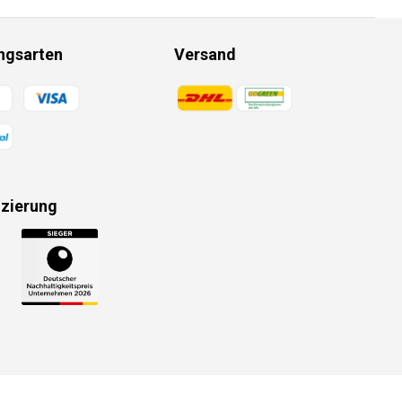
ngsarten
Versand
gsmethoden
Zahlungsmethoden
izierung
gsmethoden