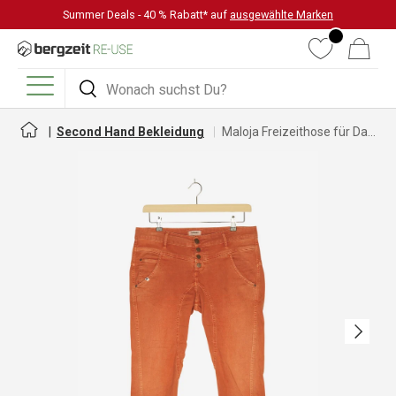
Summer Deals - 40 % Rabatt* auf
ausgewählte Marken
DIREKT ZUM INHALT
Wunschliste
Warenkorb
Suchen
Suchen
Menü
Second Hand Bekleidung
Maloja Freizeithose für Damen
Nächste