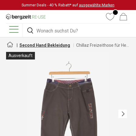
Summer Deals - 40 % Rabatt* auf
ausgewählte Marken
DIREKT ZUM INHALT
Wunschliste
Warenkorb
Suchen
Suchen
Menü
Second Hand Bekleidung
Chillaz Freizeithose für Herren
Ausverkauft
Nächste