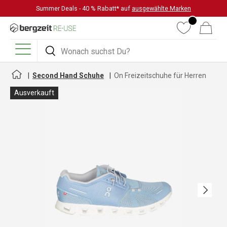
Summer Deals - 40 % Rabatt* auf
ausgewählte Marken
DIREKT ZUM INHALT
Wunschliste
Warenkorb
Suchen
Suchen
Menü
Second Hand Schuhe
On Freizeitschuhe für Herren
Ausverkauft
Nächste