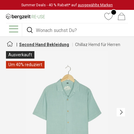
Summer Deals - 40 % Rabatt* auf
ausgewählte Marken
DIREKT ZUM INHALT
Wunschliste
Warenkorb
Suchen
Suchen
Menü
Second Hand Bekleidung
Chillaz Hemd für Herren
Ausverkauft
Um 40% reduziert
Nächste