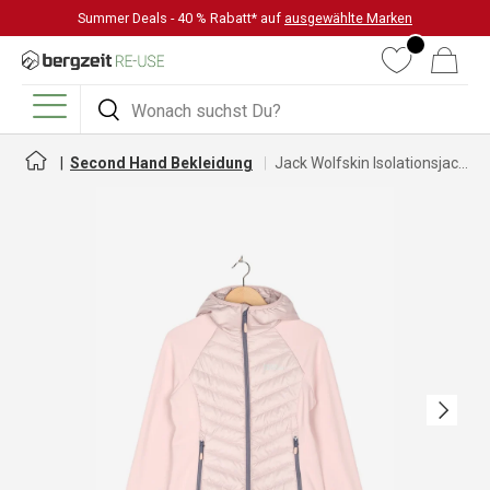
Summer Deals - 40 % Rabatt* auf
ausgewählte Marken
DIREKT ZUM INHALT
Wunschliste
Warenkorb
Suchen
Suchen
Menü
Second Hand Bekleidung
Jack Wolfskin Isolationsjacke für Damen
Nächste