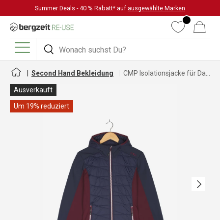
Summer Deals - 40 % Rabatt* auf
ausgewählte Marken
DIREKT ZUM INHALT
Wunschliste
Warenkorb
Suchen
Suchen
Menü
Second Hand Bekleidung
CMP Isolationsjacke für Damen
Ausverkauft
Um 19% reduziert
Nächste