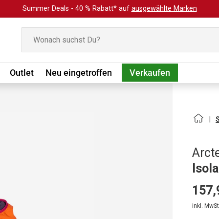
Summer Deals - 40 % Rabatt* auf
ausgewählte Marken
Suchen
Outlet
Neu eingetroffen
Verkaufen
Arct
Isol
157,
inkl. MwSt.