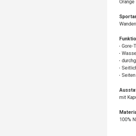
Orange
Sportar
Wander
Funktio
Gore-
Wasse
durchg
Seitli
Seiten
Aussta
mit Ka
Materia
100% N