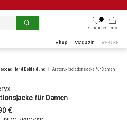
Suchen
Wunschliste
Warenkorb
Submenu
Shop
Magazin
RE-USE
Second Hand Bekleidung
Arcteryx Isolationsjacke für Damen
eryx
ationsjacke für Damen
90 €
 , evtl. zzgl.
Versandkosten