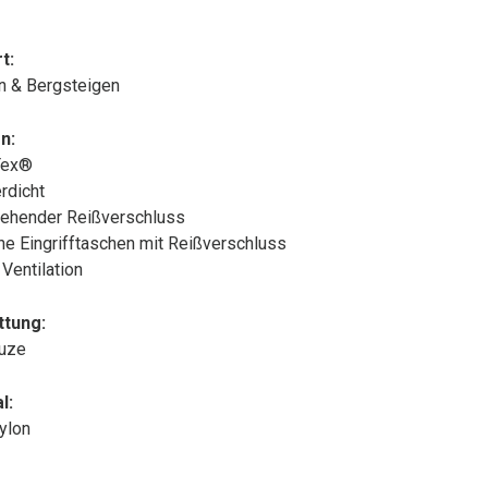
t:
n & Bergsteigen
n:
Tex®
rdicht
ehender Reißverschluss
che Eingrifftaschen mit Reißverschluss
 Ventilation
ttung:
puze
l:
ylon