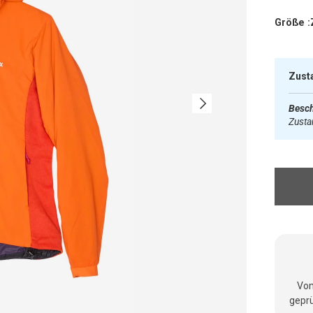
Größe :
Zust
Nächste
Besch
Zust
Vom
geprü