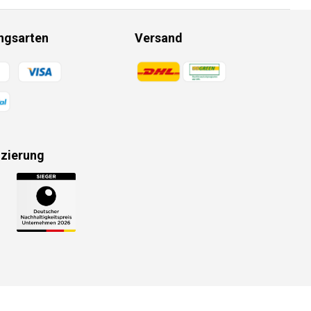
ngsarten
Versand
gsmethoden
Zahlungsmethoden
izierung
gsmethoden