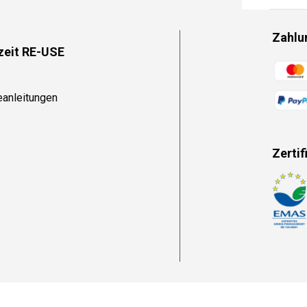
Zahlu
zeit RE-USE
Zahlun
eanleitungen
Zertif
Zahlun