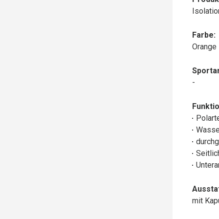
Isolati
Farbe:
Orange
Sportar
-
Funktio
Polart
Wasse
durchg
Seitli
Untera
Aussta
mit Ka