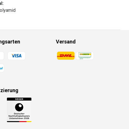
l:
olyamid
ngsarten
Versand
gsmethoden
Zahlungsmethoden
izierung
gsmethoden