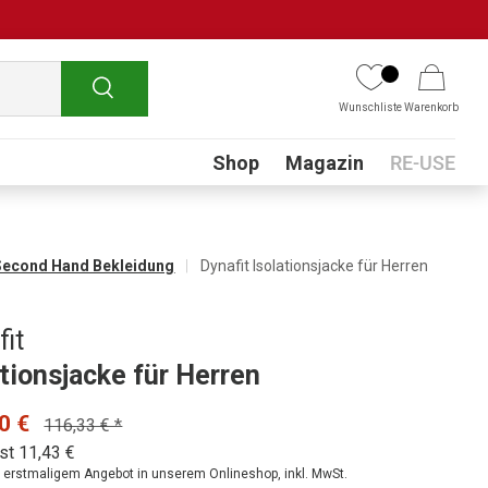
Suchen
Wunschliste
Warenkorb
Submenu
Shop
Magazin
RE-USE
Second Hand Bekleidung
Dynafit Isolationsjacke für Herren
fit
ationsjacke für Herren
0 €
116,33 € *
st 11,43 €
ei erstmaligem Angebot in unserem Onlineshop, inkl. MwSt.