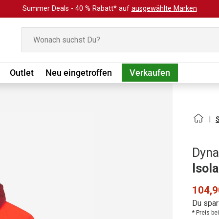
Summer Deals - 40 % Rabatt* auf
ausgewählte Marken
Suchen
Outlet
Neu eingetroffen
Verkaufen
Dyna
Isol
104,9
Du spar
* Preis b