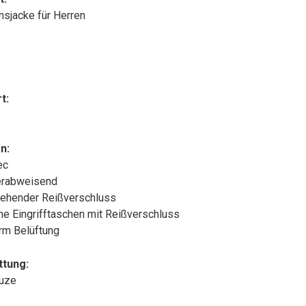
onsjacke für Herren
t:
n:
ec
rabweisend
ehender Reißverschluss
che Eingrifftaschen mit Reißverschluss
rm Belüftung
ttung:
puze