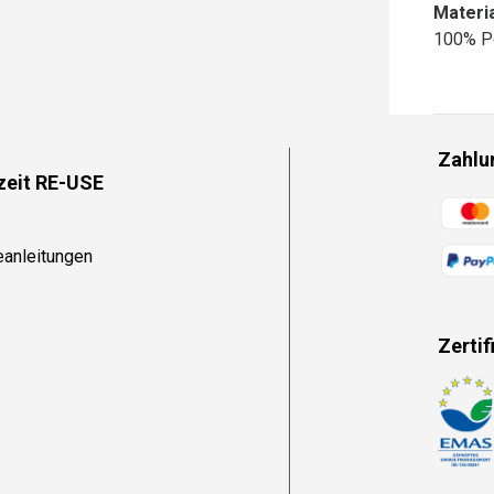
Materia
100% P
Zahlu
zeit RE-USE
Zahlun
eanleitungen
Zertif
Zahlun