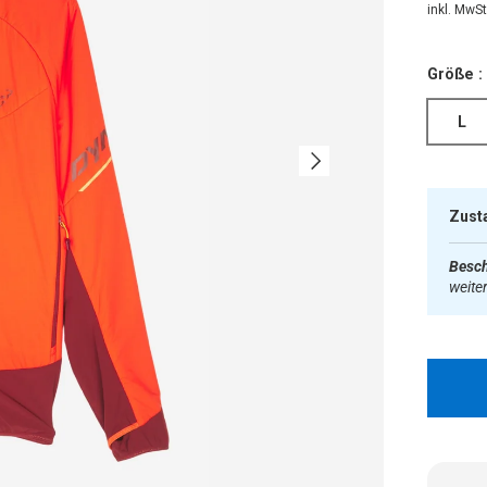
inkl. MwSt.
Größe :
L
Nächste
Zust
Besch
weite