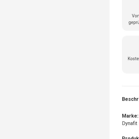
Vom
geprü
Koste
Beschr
Marke:
Dynafit
Produk