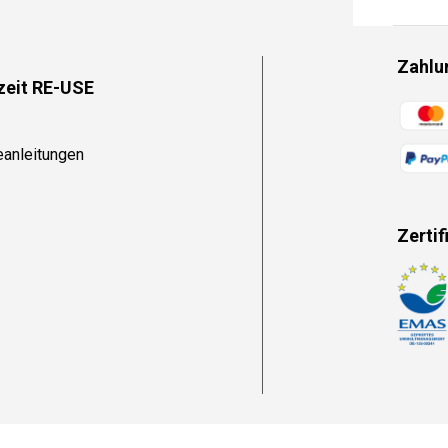
Zahlu
zeit RE-USE
Zahlun
eanleitungen
Zertif
Zahlun