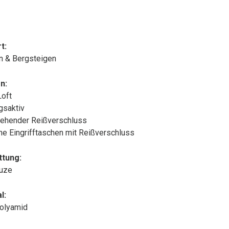
t:
n & Bergsteigen
n:
Loft
gsaktiv
ehender Reißverschluss
che Eingrifftaschen mit Reißverschluss
ttung:
puze
l:
olyamid