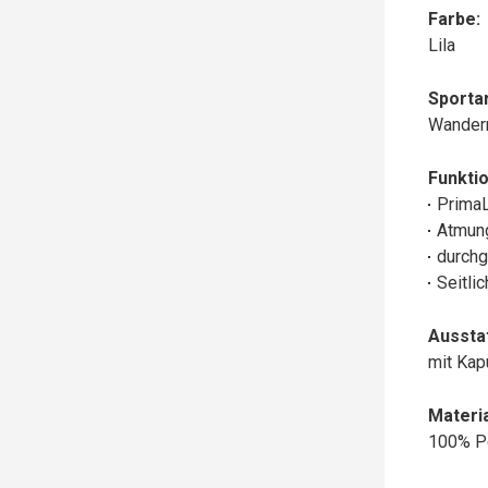
Farbe:
Lila
Sportar
Wander
Funktio
Prima
Atmun
durchg
Seitli
Aussta
mit Ka
Materia
100% P