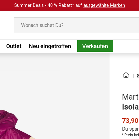
Summer Deals - 40 % Rabatt* auf
ausgewählte Marken
Suchen
Outlet
Neu eingetroffen
Verkaufen
Mart
Isol
73,90
Du spar
* Preis b