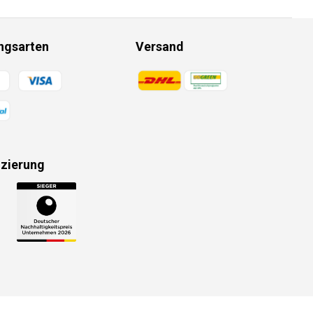
ngsarten
Versand
gsmethoden
Zahlungsmethoden
izierung
gsmethoden