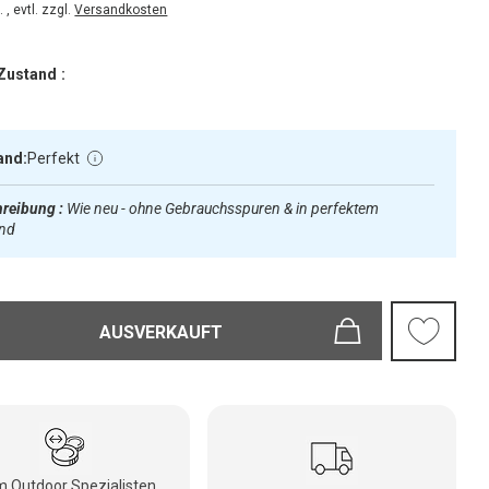
 , evtl. zzgl.
Versandkosten
Zustand :
and:
Perfekt
reibung :
Wie neu - ohne Gebrauchsspuren & in perfektem
and
AUSVERKAUFT
 Outdoor Spezialisten