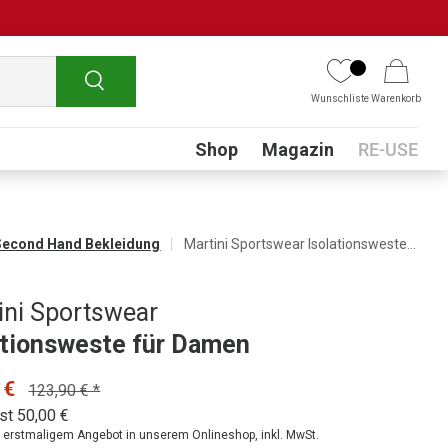
Suchen
Wunschliste
Warenkorb
Submenu
Shop
Magazin
RE-USE
Second Hand Bekleidung
Martini Sportswear Isolationsweste für Damen
ini Sportswear
ationsweste für Damen
 €
123,90 € *
st 50,00 €
ei erstmaligem Angebot in unserem Onlineshop, inkl. MwSt.