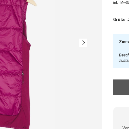
inkl. MwSt.
Größe :
Nächste
Zust
Besch
Zust
Vom