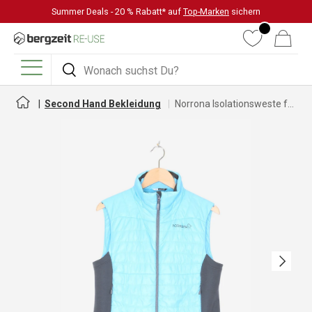
Summer Deals - 20 % Rabatt* auf
Top-Marken
sichern
DIREKT ZUM INHALT
Wunschliste
Warenkorb
Suchen
Suchen
Menü
Second Hand Bekleidung
Norrona Isolationsweste für Damen
Nächste