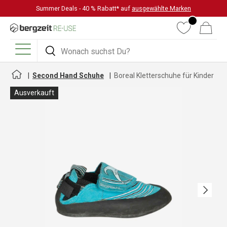
Summer Deals - 40 % Rabatt* auf
ausgewählte Marken
DIREKT ZUM INHALT
Wunschliste
Warenkorb
Suchen
Suchen
Menü
Second Hand Schuhe
Boreal Kletterschuhe für Kinder
Ausverkauft
Nächste