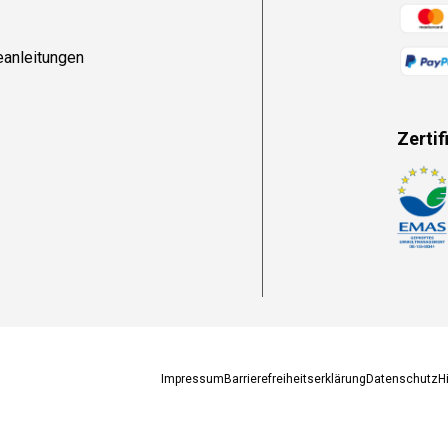
Zahlun
eanleitungen
Zertif
Zahlun
Impressum
Barrierefreiheitserklärung
Datenschutz
H