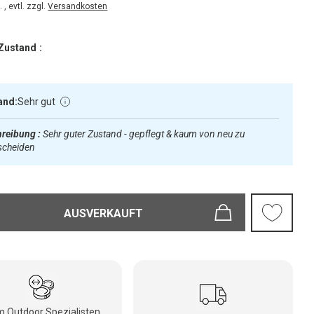
 , evtl. zzgl.
Versandkosten
Zustand :
and:
Sehr gut
reibung :
Sehr guter Zustand - gepflegt & kaum von neu zu
scheiden
AUSVERKAUFT
 Outdoor Spezialisten