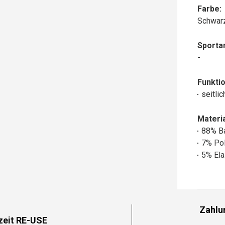
Farbe:
Schwar
Sportar
-
Funktio
seitli
Materia
88% B
7% Po
5% Ela
Zahlu
zeit RE-USE