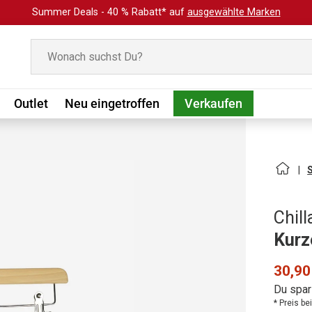
Summer Deals - 40 % Rabatt* auf
ausgewählte Marken
Suchen
Outlet
Neu eingetroffen
Verkaufen
Chill
Kurz
30,90
Du spar
* Preis b