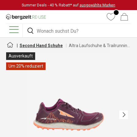
Summer Deals - 40 % Rabatt* auf
ausgewählte Marken
DIREKT ZUM INHALT
Wunschliste
Warenkorb
Suchen
Suchen
Menü
Second Hand Schuhe
Altra Laufschuhe & Trailrunningschuhe für Damen
Ausverkauft
Um 20% reduziert
Nächste