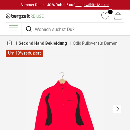
Summer Deals - 40 % Rabatt* auf
ausgewählte Marken
DIREKT ZUM INHALT
Wunschliste
Warenkorb
Suchen
Suchen
Menü
Second Hand Bekleidung
Odlo Pullover für Damen
Um 19% reduziert
Nächste