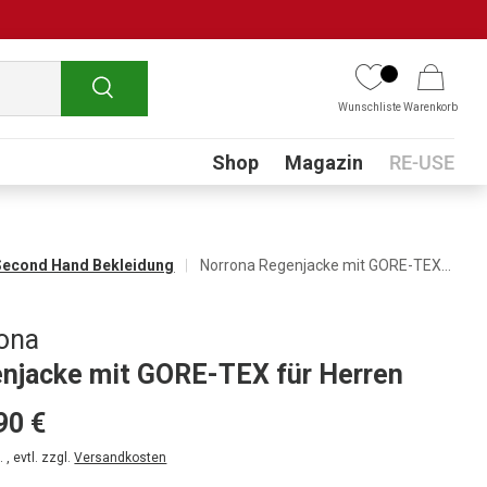
Suchen
Wunschliste
Warenkorb
Submenu
Shop
Magazin
RE-USE
Second Hand Bekleidung
Norrona Regenjacke mit GORE-TEX für Herren
ona
njacke mit GORE-TEX für Herren
90 €
 , evtl. zzgl.
Versandkosten