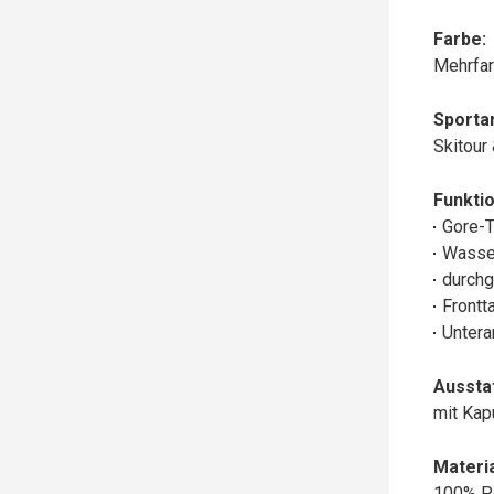
Farbe:
Mehrfar
Sportar
Skitour
Funktio
Gore-
Wasse
durchg
Frontt
Untera
Aussta
mit Ka
Materia
100% P