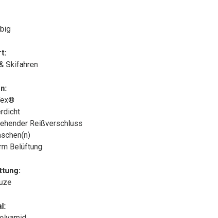
big
t:
 & Skifahren
n:
Tex®
rdicht
ehender Reißverschluss
aschen(n)
rm Belüftung
ttung:
puze
l:
olyamid