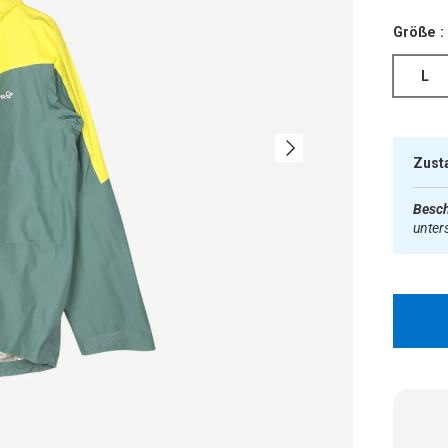
Größe :
L
Nächste
Zust
Besch
unter