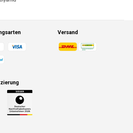
ngsarten
Versand
gsmethoden
Zahlungsmethoden
izierung
gsmethoden