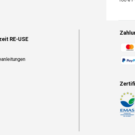
Zahlu
zeit RE-USE
Zahlun
eanleitungen
Zertif
Zahlun