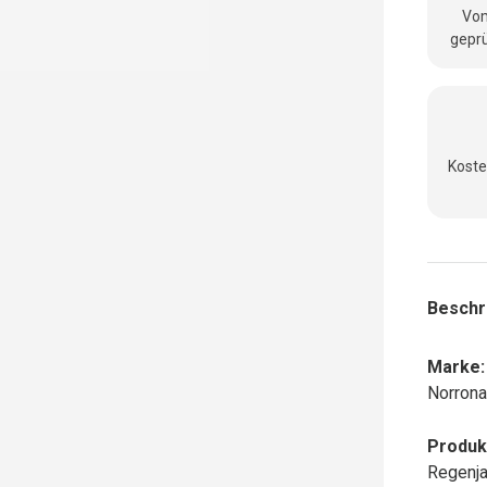
Vom
geprü
Koste
Beschr
Marke:
Norron
Produk
Regenja