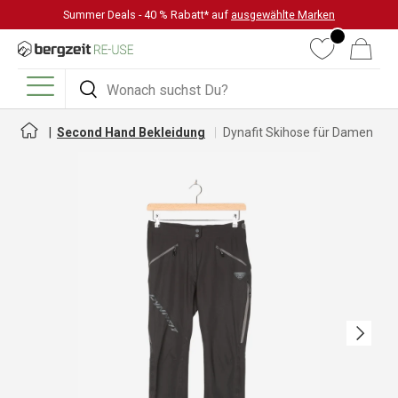
Summer Deals - 40 % Rabatt* auf
ausgewählte Marken
DIREKT ZUM INHALT
Wunschliste
Warenkorb
Suchen
Suchen
Menü
Second Hand Bekleidung
Dynafit Skihose für Damen
Nächste