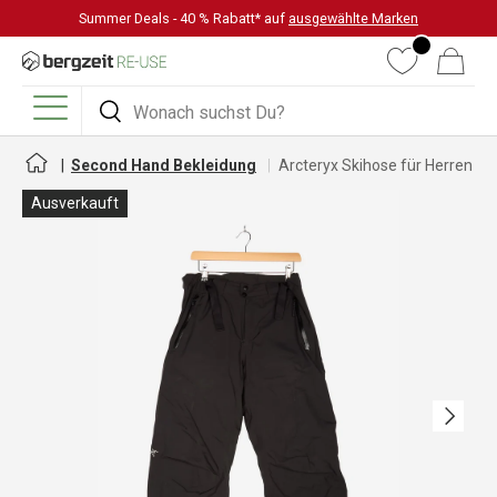
Summer Deals - 40 % Rabatt* auf
ausgewählte Marken
DIREKT ZUM INHALT
Wunschliste
Warenkorb
Suchen
Suchen
Menü
Second Hand Bekleidung
Arcteryx Skihose für Herren
Ausverkauft
Nächste