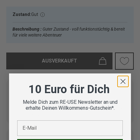
Zustand:
Gut
Beschreibung :
Guter Zustand - voll funktionstüchtig & bereit
für viele weitere Abenteuer
AUSVERKAUFT
10 Euro für Dich
Melde Dich zum RE-USE Newsletter an und
Vom Outdoor Spezialisten
erhalte Deinen Willkommens-Gutschein*.
geprüfte Second Hand
Lieferung in 3-5 Werktagen
Artikel
E-Mail