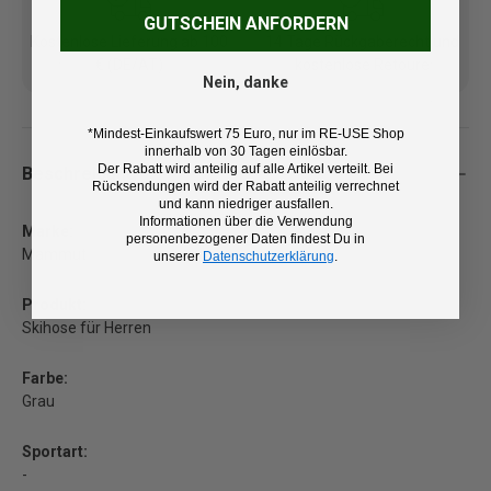
GUTSCHEIN ANFORDERN
Kostenlose Lieferung ab 100
14 Tage Rückgaberecht und
€ (DE/AT)
kostenlose Retoure
Nein, danke
*Mindest-Einkaufswert 75 Euro, nur im RE-USE Shop
innerhalb von 30 Tagen einlösbar.
Der Rabatt wird anteilig auf alle Artikel verteilt. Bei
Beschreibung
Rücksendungen wird der Rabatt anteilig verrechnet
und kann niedriger ausfallen.
Informationen über die Verwendung
Marke:
personenbezogener Daten findest Du in
Mammut
unserer
Datenschutzerklärung
.
Produkt:
Skihose für Herren
Farbe:
Grau
Sportart:
-