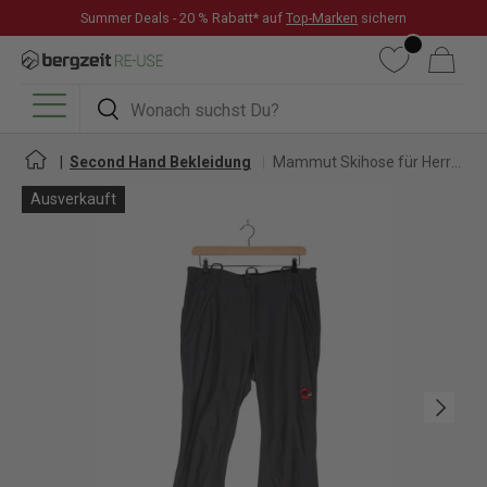
Summer Deals - 20 % Rabatt* auf
Top-Marken
sichern
DIREKT ZUM INHALT
Wunschliste
Warenkorb
Suchen
Suchen
Menü
Second Hand Bekleidung
Mammut Skihose für Herren
Ausverkauft
Nächste