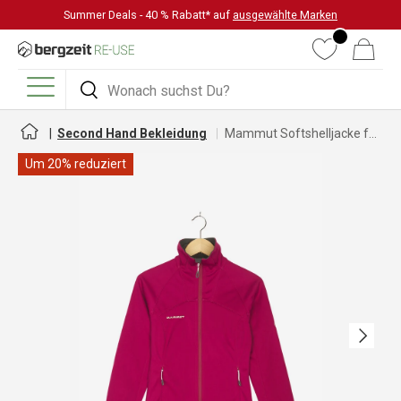
Summer Deals - 40 % Rabatt* auf
ausgewählte Marken
DIREKT ZUM INHALT
Wunschliste
Warenkorb
Suchen
Suchen
Menü
Second Hand Bekleidung
Mammut Softshelljacke für Damen
Um 20% reduziert
Nächste