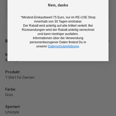
Nein, danke
Kostenlose Lieferung ab 100
14 Tage Rückgaberecht und
€ (DE/AT)
kostenlose Retoure
*Mindest-Einkaufswert 75 Euro, nur im RE-USE Shop
innerhalb von 30 Tagen einlösbar.
Der Rabatt wird anteilig auf alle Artikel verteilt. Bei
Rücksendungen wird der Rabatt anteilig verrechnet
und kann niedriger ausfallen.
Informationen über die Verwendung
Beschreibung
personenbezogener Daten findest Du in
unserer
Datenschutzerklärung
.
Marke:
Arcteryx
Produkt:
T-Shirt für Damen
Farbe:
Grün
Sportart:
Lifestyle