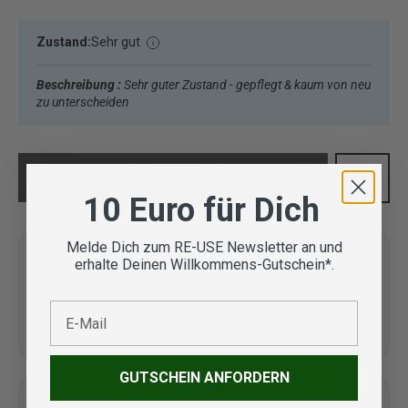
Zustand:
Sehr gut
Beschreibung :
Sehr guter Zustand - gepflegt & kaum von neu
zu unterscheiden
AUSVERKAUFT
10 Euro für Dich
Melde Dich zum RE-USE Newsletter an und
erhalte Deinen Willkommens-Gutschein*.
Vom Outdoor Spezialisten
E-Mail
geprüfte Second Hand
Lieferung in 3-5 Werktagen
Artikel
GUTSCHEIN ANFORDERN