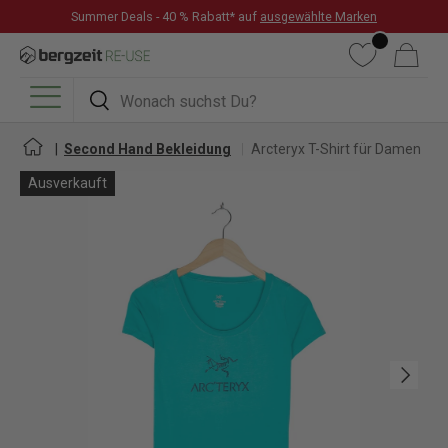
Summer Deals - 40 % Rabatt* auf
ausgewählte Marken
DIREKT ZUM INHALT
Wunschliste
Warenkorb
Suchen
Suchen
Menü
Second Hand Bekleidung
Arcteryx T-Shirt für Damen
Ausverkauft
Nächste