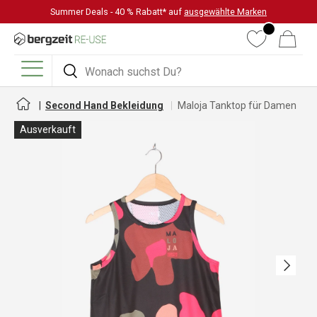
Summer Deals - 40 % Rabatt* auf
ausgewählte Marken
DIREKT ZUM INHALT
Wunschliste
Warenkorb
Suchen
Suchen
Menü
Second Hand Bekleidung
Maloja Tanktop für Damen
Ausverkauft
Nächste