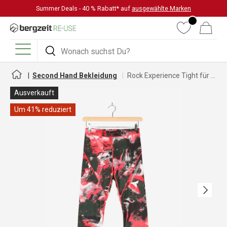
Summer Deals - 40 % Rabatt* auf
ausgewählte Marken
DIREKT ZUM INHALT
Wunschliste
Warenkorb
Suchen
Suchen
Menü
Second Hand Bekleidung
Rock Experience Tight für Damen
Ausverkauft
Um 41% reduziert
Nächste