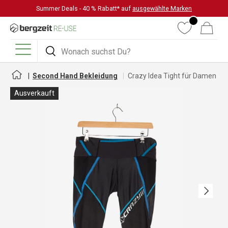
Summer Deals - 40 % Rabatt* auf
ausgewählte Marken
DIREKT ZUM INHALT
Wunschliste
Warenkorb
Suchen
Suchen
Menü
Second Hand Bekleidung
Crazy Idea Tight für Damen
Ausverkauft
Nächste