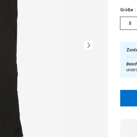
Größe :
S
Nächste
Zust
Besch
unter