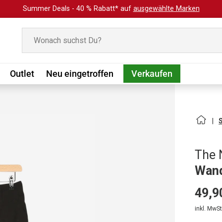
Summer Deals - 40 % Rabatt* auf
ausgewählte Marken
Suchen
Outlet
Neu eingetroffen
Verkaufen
The 
Wand
49,9
inkl. MwSt.