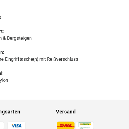
z
t:
n & Bergsteigen
n:
che Eingrifftasche(n) mit Reißverschluss
l:
ylon
ngsarten
Versand
gsmethoden
Zahlungsmethoden