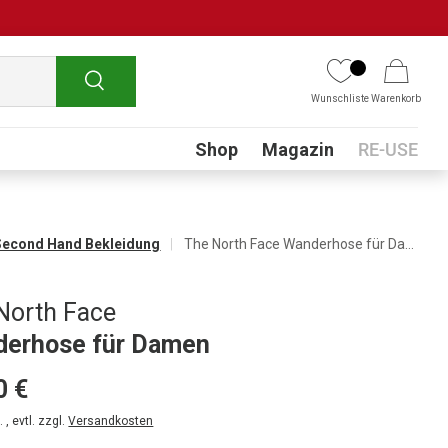
Suchen
Wunschliste
Warenkorb
Submenu
Shop
Magazin
RE-USE
Second Hand Bekleidung
The North Face Wanderhose für Damen
North Face
erhose für Damen
0 €
 , evtl. zzgl.
Versandkosten