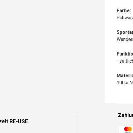
Farbe:
Schwar
Sportar
Wander
Funktio
seitli
Materia
100% N
Zahlu
zeit RE-USE
Zahlun