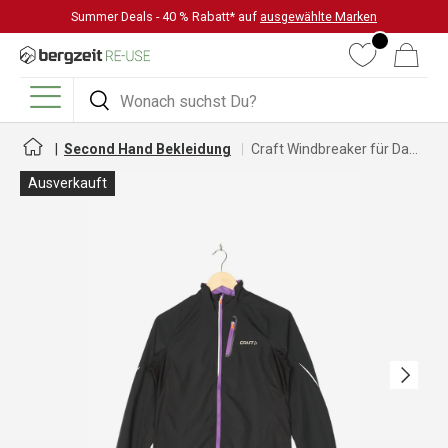
Summer Deals - 40 % Rabatt* auf
ausgewählte Marken
DIREKT ZUM INHALT
Wunschliste
Warenkorb
Suchen
Suchen
Menü
Second Hand Bekleidung
Craft Windbreaker für Damen
Ausverkauft
Nächste