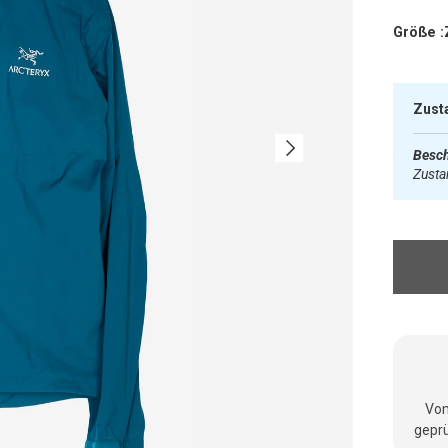
Größe :
Zust
Nächste
Besch
Zust
Vom
geprü