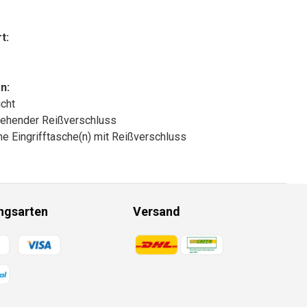
t:
n:
cht
ehender Reißverschluss
che Eingrifftasche(n) mit Reißverschluss
ngsarten
Versand
gsmethoden
Zahlungsmethoden