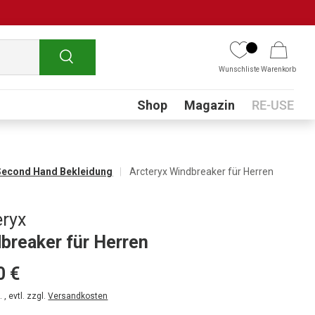
Suchen
Wunschliste
Warenkorb
Submenu
Shop
Magazin
RE-USE
Second Hand Bekleidung
Arcteryx Windbreaker für Herren
eryx
breaker für Herren
0 €
 , evtl. zzgl.
Versandkosten