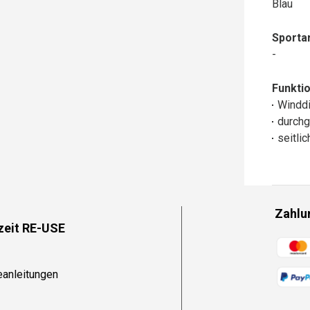
Blau
Sportar
-
Funktio
Winddi
durchg
seitli
Zahlu
zeit RE-USE
Zahlun
eanleitungen