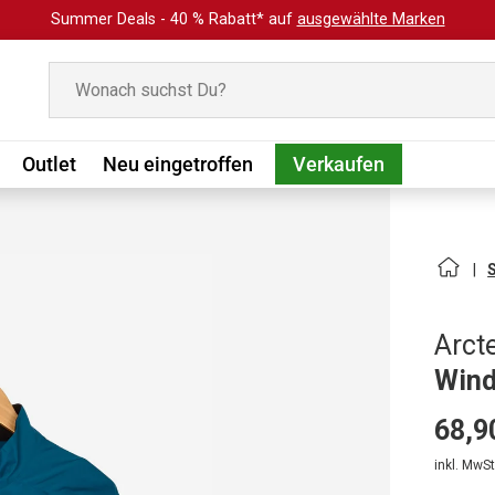
Summer Deals - 40 % Rabatt* auf
ausgewählte Marken
Suchen
Outlet
Neu eingetroffen
Verkaufen
Arct
Wind
68,9
inkl. MwSt.