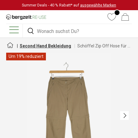
Summer Deals - 40 % Rabatt* auf
ausgewählte Marken
DIREKT ZUM INHALT
Wunschliste
Warenkorb
Suchen
Suchen
Menü
Second Hand Bekleidung
Schöffel Zip Off Hose für Damen
Um 19% reduziert
Nächste