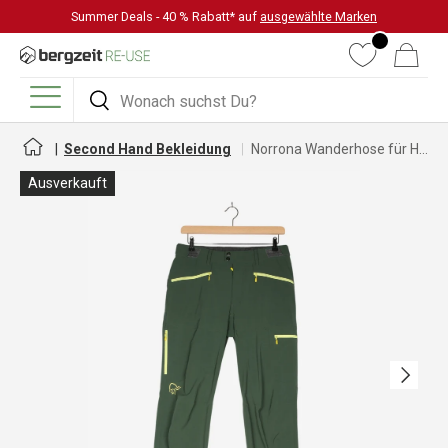
Summer Deals - 40 % Rabatt* auf
ausgewählte Marken
DIREKT ZUM INHALT
Wunschliste
Warenkorb
Suchen
Suchen
Menü
Second Hand Bekleidung
Norrona Wanderhose für Herren
Ausverkauft
Nächste